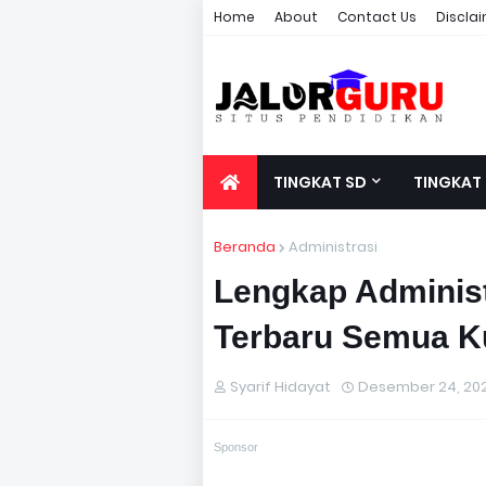
Home
About
Contact Us
Discla
TINGKAT SD
TINGKAT
Beranda
Administrasi
Lengkap Adminis
Terbaru Semua K
Syarif Hidayat
Desember 24, 20
Sponsor