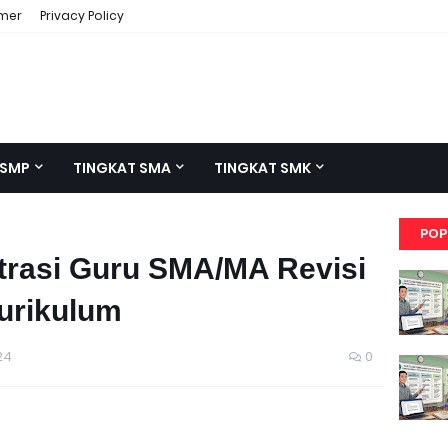
imer
Privacy Policy
 SMP
TINGKAT SMA
TINGKAT SMK
POP
trasi Guru SMA/MA Revisi
urikulum
24
0