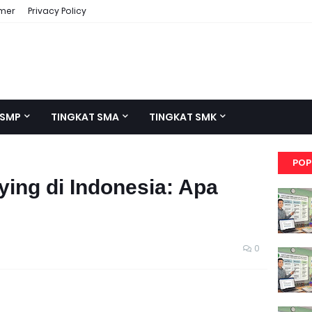
imer
Privacy Policy
 SMP
TINGKAT SMA
TINGKAT SMK
POP
ing di Indonesia: Apa
0