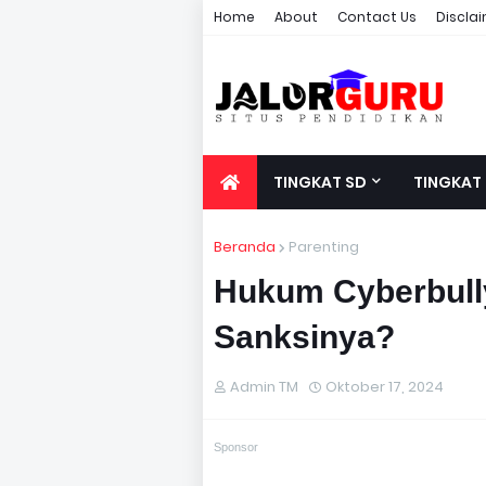
Home
About
Contact Us
Discla
TINGKAT SD
TINGKAT
Beranda
Parenting
Hukum Cyberbully
Sanksinya?
Admin TM
Oktober 17, 2024
Sponsor