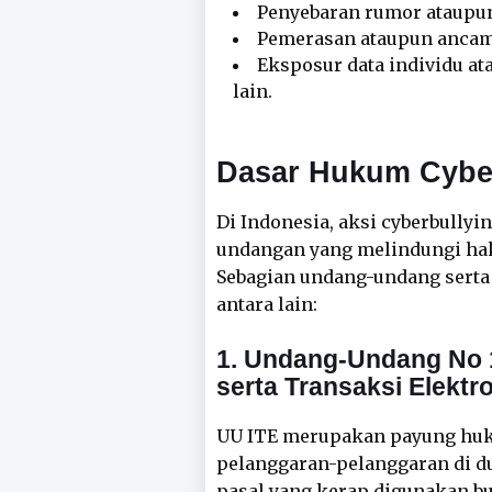
Penyebaran rumor ataupun
Pemerasan ataupun ancama
Eksposur data individu a
lain.
Dasar Hukum Cyber
Di Indonesia, aksi cyberbullyi
undangan yang melindungi hak-
Sebagian undang-undang serta
antara lain:
1. Undang-Undang No 1
serta Transaksi Elektr
UU ITE merupakan payung huk
pelanggaran-pelanggaran di du
pasal yang kerap digunakan b